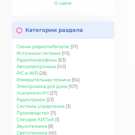
О сайте
Категории раздела
Схемы радиолюбителю
[57]
Источники питания
[113]
Радиомикрофоны
[63]
Автоэлектроника
[143]
PIC и AVR
[28]
Измерительная техника
[94]
Электроника для дома
[107]
Усилители НЧ
[27]
Радиоприём
[23]
Системы управления
[3]
Производство
[11]
Слесарю КИПиА
[1]
Звукотехника
[8]
Светотехника
[46]