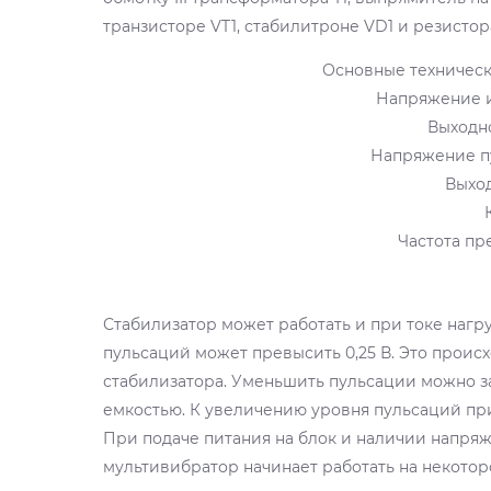
транзисторе VT1, стабилитроне VD1 и резистора
Основные техническ
Напряжение ист
Выходно
Напряжение пуль
Выходн
К
Частота прео
Стабилизатор может работать и при токе нагр
пульсаций может превысить 0,25 В. Это проис
стабилизатора. Уменьшить пульсации можно з
емкостью. К увеличению уровня пульсаций пр
При подаче питания на блок и наличии напряже
мультивибратор начинает работать на некото