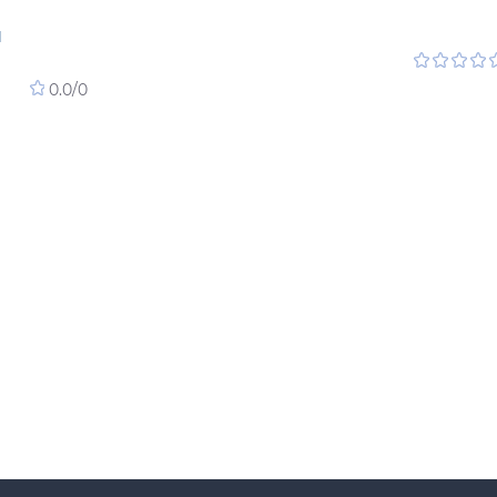
В
я
0.0
/
0