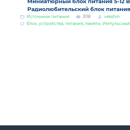
Миниатюрный блок питания 5-12 
Радиолюбительский блок питани
Источники питания
3118
vekshin
блок
,
устройства
,
питания
,
памяти
,
Импульсный