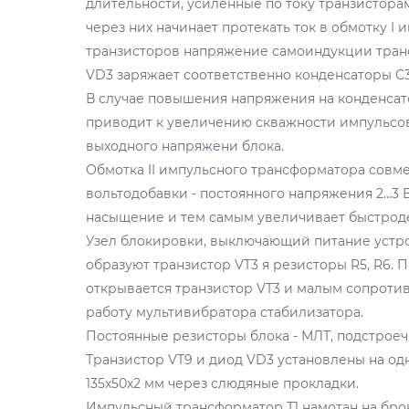
длительности, усиленные по току транзисторам
через них начинает протекать ток в обмотку I
транзисторов напряжение самоиндукции трансфо
VD3 заряжает соответственно конденсаторы C3
В случае повышения напряжения на конденсато
приводит к увеличению скважности импульсов
выходного напряжени блока.
Обмотка II импульсного трансформатора совм
вольтодобавки - постоянного напряжения 2…3 В
насыщение и тем самым увеличивает быстроде
Узел блокировки, выключающий питание устрой
образуют транзистор VT3 я резисторы R5, R6.
открывается транзистор VT3 и малым сопроти
работу мультивибратора стабилизатора.
Постоянные резисторы блока - МЛТ, подстроечны
Транзистор VT9 и диод VD3 установлены на о
135х50х2 мм через слюдяные прокладки.
Импульсный трансформатор Т1 намотан на бр