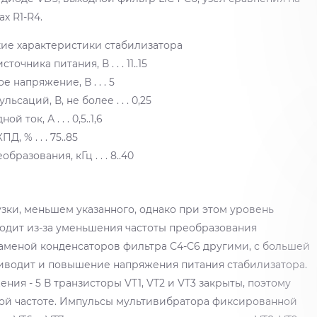
х R1-R4.
ие характеристики стабилизатора
очника питания, В . . . 11..15
е напряжение, В . . . 5
саций, В, не более . . . 0,25
ой ток, А . . . 0,5..1,6
ПД, % . . . 75..85
бразования, кГц . . . 8..40
узки, меньшем указанного, однако при этом уровень
ходит из-за уменьшения частоты преобразования
аменой конденсаторов фильтра С4-С6 другими, с большей
иводит и повышение напряжения питания стабилизатора.
ния - 5 В транзисторы VT1, VT2 и VT3 закрыты, поэтому
рой частоте. Импульсы мультивибратора фиксированной