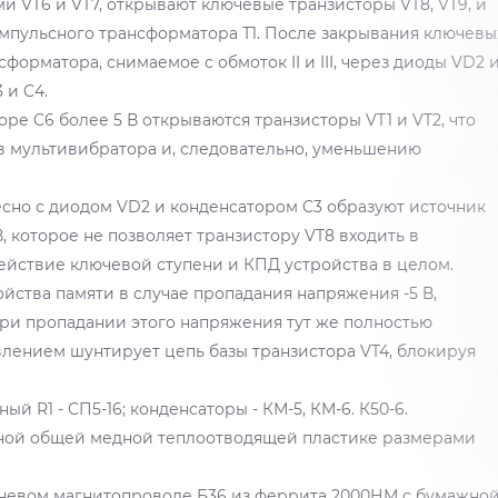
и VT6 и VT7, открывают ключевые транзисторы VT8, VT9, и
 импульсного трансформатора Т1. После закрывания ключевы
рматора, снимаемое с обмоток II и III, через диоды VD2 
 и C4.
ре C6 более 5 В открываются транзисторы VT1 и VT2, что
 мультивибратора и, следовательно, уменьшению
есно с диодом VD2 и конденсатором C3 образуют источник
, которое не позволяет транзистору VT8 входить в
йствие ключевой ступени и КПД устройства в целом.
ства памяти в случае пропадания напряжения -5 В,
 При пропадании этого напряжения тут же полностью
влением шунтирует цепь базы транзистора VT4, блокируя
й R1 - СП5-16; конденсаторы - КМ-5, КМ-6. К50-6.
дной общей медной теплоотводящей пластике размерами
оневом магнитопроводе Б36 из феррита 2000НМ с бумажно