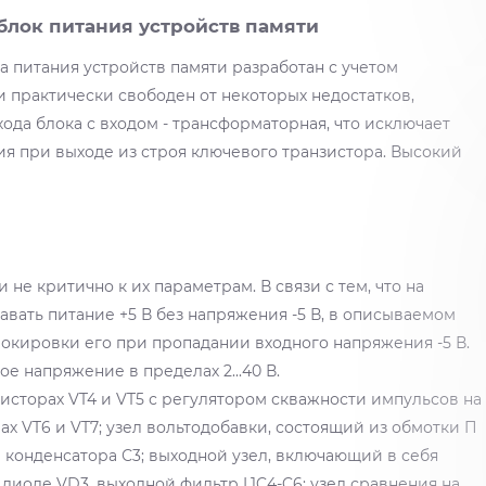
лок питания устройств памяти
 питания устройств памяти разработан с учетом
и практически свободен от некоторых недостатков,
ода блока с входом - трансформаторная, что исключает
 при выходе из строя ключевого транзистора. Высокий
не критично к их параметрам. В связи с тем, что на
вать питание +5 В без напряжения -5 В, в описываемом
окировки его при пропадании входного напряжения -5 В.
е напряжение в пределах 2...40 В.
исторах VT4 и VT5 с регулятором скважности импульсов на
ах VT6 и VT7; узел вольтодобавки, состоящий из обмотки П
и конденсатора С3; выходной узел, включающий в себя
 диоде VD3, выходной фильтр L1C4-C6; узел сравнения на