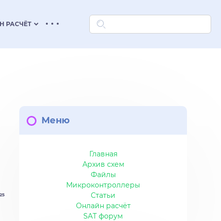
keyboard_arrow_down
Н РАСЧЁТ
Меню
Главная
Архив схем
Файлы
Микроконтроллеры
Статьи
:25
Онлайн расчёт
SAT форум