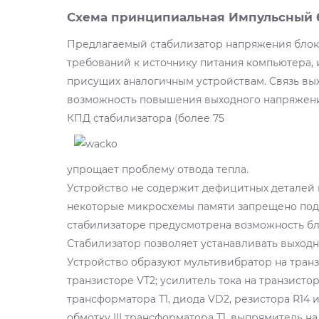
Схема принципиальная Импульсный б
Предлагаемый стабилизатор напряжения блока
требований к источнику питания компьютера, 
присущих аналогичным устройствам. Связь вых
возможность повышения выходного напряжения
КПД стабилизатора (более 75
упрощает проблему отвода тепла.
Устройство не содержит дефицитных деталей и 
некоторые микросхемы памяти запрещено пода
стабилизаторе предусмотрена возможность бл
Стабилизатор позволяет устанавливать выходно
Устройство образуют мультивибратор на транз
транзисторе VT2; усилитель тока на транзистор
трансформатора Т1, диода VD2, резистора R14 
обмотку III трансформатора Т1, выпрямитель на