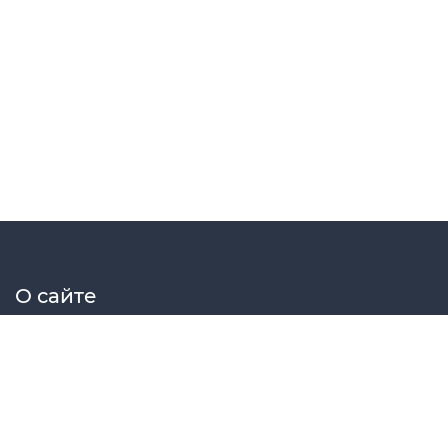
О сайте
Elektrosat сборник принципиальных схем радиоэлектрон
Меню сайта
Главная
Схемы
Статьи
Файлы
Форум
МК