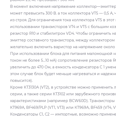
В момент включения напряжение коллектор—эмиттер 
может превысить 300 В. а ток коллектора VT5 — 0,5 А, 
из строя. Для ограничения тока коллектора VT5 в этот
использовании транзисторов VT4 и VT5 с большим ко
резистор R10 и стабилитрон VD4. Чтобы ограничить 
эмиттер составного транзистора, между коллектором
желательно включить варистор на напряжение около 
При использовании блока для питания маломощной н
током не более 5...10 мА) сопротивление резисторов 
увеличить до 470 Ом, а емкость конденсатора С 1 уменьш
этом случае блок будет меньше нагреваться и надежн
повысится).
Кроме КТ3130А (VT2), в устройстве можно применить 
серии, а также серии КТ3102 или зарубежного произв
характеристиками (например BCW60D). Транзисторы
КТ969А, BF469/PLP (VT1, VT3) или КТ969А, BF459 (VT4, V
Конденсаторы С1, С2 — импортные, возможно применени