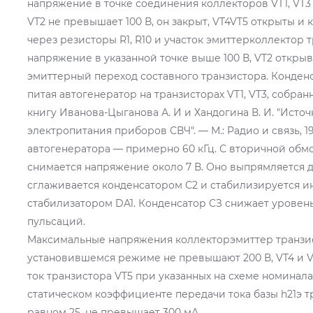
напряжение в точке соединения коллекторов VT1, VT3
VT2 не превышает 100 В, он закрыт, VT4VT5 открыты и 
через резисторы R1, R10 и участок эмиттерколлектор т
напряжение в указанной точке выше 100 В, VT2 откры
эмиттерный переход составного транзистора. Конденс
питая автогенератор на транзисторах VT1, VT3, собран
книгу Иванова-Цыганова А. И и Хандогина В. И. "Исто
электропитания приборов СВЧ". — М.: Радио и связь, 1
автогенератора — примерно 60 кГц. С вторичной обм
снимается напряжение около 7 В. Оно выпрямляется 
сглаживается конденсатором С2 и стабилизируется 
стабилизатором DA1. Конденсатор СЗ снижает уровен
пульсаций.
Максимальные напряжения коллекторэмиттер транзист
установившемся режиме не превышают 200 В, VT4 и V
ток транзистора VT5 при указанных на схеме номинал
статическом коэффициенте передачи тока базы h21э тр
равном 25, не превышает 300 мА.