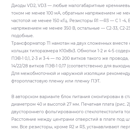
Диоды VD2, VD3 — любые малогабаритные кремниев
током не менее 100 мА, обратным напряжением не мен
частотой не менее 150 кГц. Резисторы R1 —R3 — С 1 -4,
напряжением не менее 350 В, остальные — С2-33, С2-2
подобные.
Трансформатор Т1 намотан на двух сложенных вместе
кольцах типоразмера К10х8х3. Обмотки 1-2 и 4-5 содер
ПЭВ-1 0,1, 2-3 и 3-4 — по 200 витков такого же провода,
14/22/28 витков ПЭВ-1 0,17 (соответственно для выходн
Для межобмоточной и наружной изоляции рекоменду
фторопластовую пленку или пленку ПЭТ.
В авторском варианте блок питания смонтирован в с
диаметром 40 и высотой 27 мм. Печатная плата (рис. 2
двустороннего фольгированного стеклотекстолита то
Расстояние между центрами отверстий в плате под ш
мм. Все резисторы, кроме R2 и R3, устанавливают пер