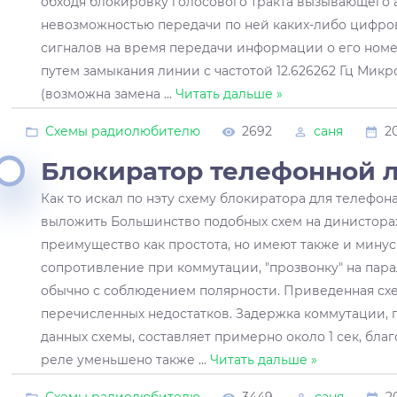
обходя блокировку голосового тракта вызывающего 
невозможностью передачи по ней каких-либо цифро
сигналов на время передачи информации о его номе
путем замыкания линии с частотой 12.626262 Гц Микр
(возможна замена
...
Читать дальше »
Схемы радиолюбителю
2692
саня
2
Блокиратор телефонной 
Как то искал по нэту схему блокиратора для телефон
выложить Большинство подобных схем на динистора
преимущество как простота, но имеют также и минусы
сопротивление при коммутации, "прозвонку" на пара
обычно с соблюдением полярности. Приведенная схе
перечисленных недостатков. Задержка коммутации, 
данных схемы, составляет примерно около 1 сек, бл
реле уменьшено также
...
Читать дальше »
Схемы радиолюбителю
3449
саня
2