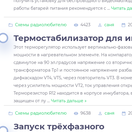
получить установку для беспроводного видеонаблюд
работы батарей питания рекомендуется с
...
Читать д
Схемы радиолюбителю
4423
саня
2
Термостабилизатор для и
Этот терморегулятор использует вертикально-фазо
мощности в нагревательном элементе. На компарато
сдвинутое на 90 эл.градусов напряжение со вторичн
трансформатора Тр1 и постоянное напряжение разба
дифкаскадом VT4, VT5, через повторитель VT3. В мом
через усилитель мощности VT2, ток управления откр
Терморезистор R12 находится в корпусе инкубатора, в
защищен от лу
...
Читать дальше »
Схемы радиолюбителю
9638
саня
2
Запуск трёхфазного