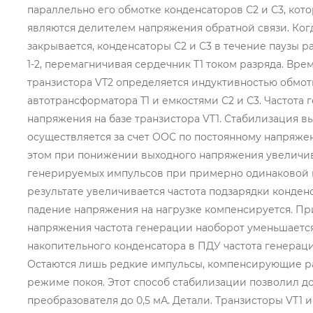
параллельно его обмотке конденсаторов С2 и С3, ко
являются делителем напряжения обратной связи. Ког
закрывается, конденсаторы С2 и С3 в течение паузы 
1-2, перемагничивая сердечник T1 током разряда. Вре
транзистора VT2 определяется индуктивностью обмотк
автотрансформатора Т1 и емкостями С2 и С3. Частота 
напряжения на базе транзистора VT1. Стабилизация 
осуществляется за счет ООС по постоянному напряже
этом при понижении выходного напряжения увеличив
генерируемых импульсов при примерно одинаковой и
результате увеличивается частота подзарядки конден
падение напряжения на нагрузке компенсируется. П
напряжения частота генерации наоборот уменьшается.
накопительного конденсатора в ПДУ частота генерации
Остаются лишь редкие импульсы, компенсирующие ра
режиме покоя. Этот способ стабилизации позволил до
преобразователя до 0,5 мА. Детали. Транзисторы VT1 