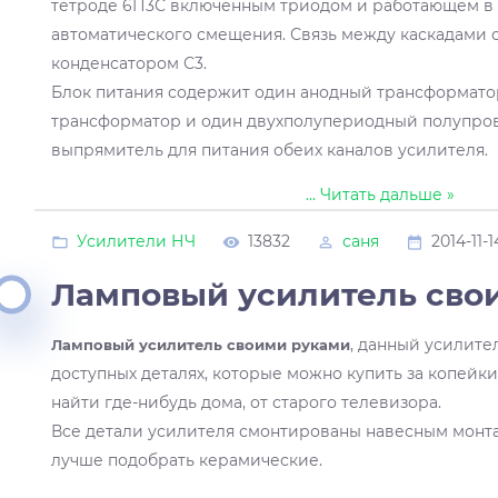
тетроде 6П3С включенным триодом и работающем 
автоматического смещения. Связь между каскадами 
конденсатором С3.
Блок питания содержит один анодный трансформато
трансформатор и один двухполупериодный полупр
выпрямитель для питания обеих каналов усилителя.
...
Читать дальше »
Усилители НЧ
13832
саня
2014-11-1
Ламповый усилитель сво
, данный усилите
Ламповый усилитель своими руками
доступных деталях, которые можно купить за копейк
найти где-нибудь дома, от старого телевизора.
Все детали усилителя смонтированы навесным монт
лучше подобрать керамические.