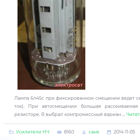
Лампа 6п45с при фиксированном смещении ведет се
ток). При автосмещении большая рассеиваемая
резисторе. Я выбрал компромиссный вариан
...
Читат
Усилители НЧ
8160
саня
2014-11-05