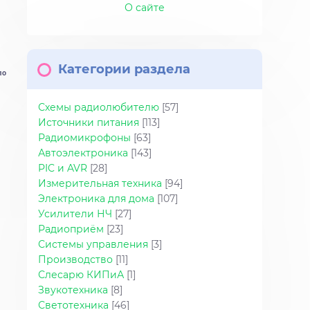
О сайте
Категории раздела
10
Схемы радиолюбителю
[57]
Источники питания
[113]
Радиомикрофоны
[63]
Автоэлектроника
[143]
PIC и AVR
[28]
Измерительная техника
[94]
Электроника для дома
[107]
Усилители НЧ
[27]
Радиоприём
[23]
Системы управления
[3]
Производство
[11]
Слесарю КИПиА
[1]
Звукотехника
[8]
Светотехника
[46]