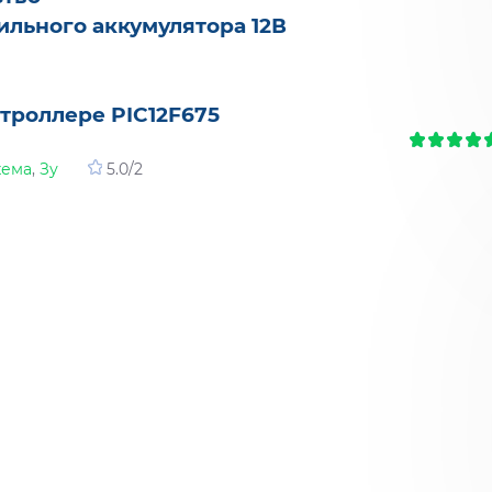
ильного аккумулятора 12В
троллере PIC12F675
хема
,
Зу
5.0
/
2