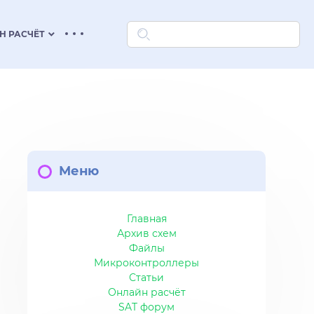
keyboard_arrow_down
Н РАСЧЁТ
Меню
Главная
Архив схем
Файлы
Микроконтроллеры
Статьи
Онлайн расчёт
SAT форум