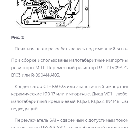
Рис. 2
Печатная плата разрабатывалась под имевшийся в н
При сборке использованы малогабаритные импортны
резисторы МЛТ. Переменный резистор R3 – PTV09A-42x
B103 или R-0904N-A103.
Конденсатор С1 – К50-35 или аналогичный импортный
керамические К10-17 или импортные. Диод VD1 – любой
малогабаритный кремниевый КД521, КД522, 1N4148. С
подходящий.
Переключатель SA1 – сдвоенный с допустимым током
(использован ПКн61), SA2 – малогабаритный импортный