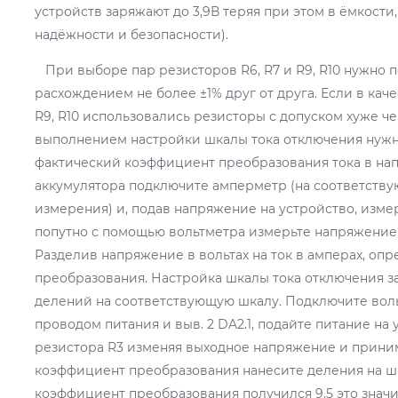
устройств заряжают до 3,9В теряя при этом в ёмкости
надёжности и безопасности).
При выборе пар резисторов R6, R7 и R9, R10 нужно п
расхождением не более ±1% друг от друга. Если в кач
R9, R10 использовались резисторы с допуском хуже че
выполнением настройки шкалы тока отключения нуж
фактический коэффициент преобразования тока в на
аккумулятора подключите амперметр (на соответств
измерения) и, подав напряжение на устройство, измер
попутно с помощью вольтметра измерьте напряжение 
Разделив напряжение в вольтах на ток в амперах, оп
преобразования. Настройка шкалы тока отключения з
делений на соответствующую шкалу. Подключите во
проводом питания и выв. 2 DA2.1, подайте питание на
резистора R3 изменяя выходное напряжение и прини
коэффициент преобразования нанесите деления на шк
коэффициент преобразования получился 9,5 это значит