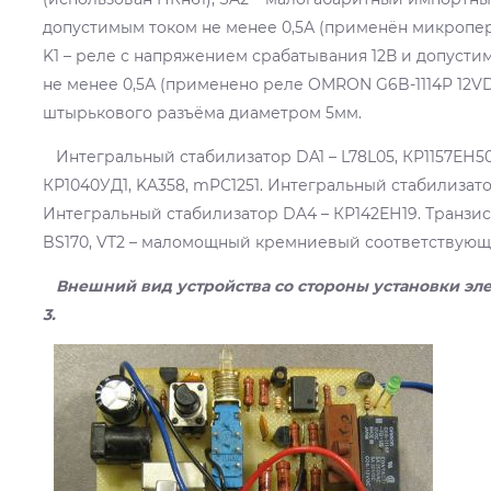
допустимым током не менее 0,5А (применён микропер
K1 – реле с напряжением срабатывания 12В и допусти
не менее 0,5А (применено реле OMRON G6B-1114P 12VDC)
штырькового разъёма диаметром 5мм.
Интегральный стабилизатор DA1 – L78L05, КР1157ЕН50
КР1040УД1, KA358, mPC1251. Интегральный стабилизато
Интегральный стабилизатор DA4 – КР142ЕН19. Транзист
BS170, VT2 – маломощный кремниевый соответствующ
Внешний вид устройства со стороны установки эл
3.