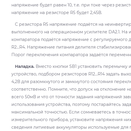
напряжение будет равен 10, т.е. при токе через рези
напряжение на резисторе R5 будет 2,45В.
С резистора R5 напряжение подаётся на неинверти
выполненного на операционном усилителе DA2.1. На
компаратора подаётся напряжение с регулируемого д
R2…R4. Напряжение питания делителя стабилизирован
Порог переключения компаратора задаётся переменн
Наладка.
Вместо кнопки SB1 установить перемычку 
устройство, подбором резисторов R12…R14 задать вых
4,2В для разомкнутого и замкнутого состояния перекл
соответственно. Помните, что допуск на отклонение 
всего 50мВ и что от точности задания напряжений зав
использования устройства, поэтому постарайтесь зад
максимальной точностью. Если сомневаетесь в точнос
измерительного прибора, установите напряжения ниж
сведения литиевые аккумуляторы используемые для 