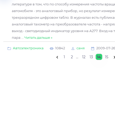
литературе в том, что по способу измерения частоты вращ
автомобиля - это аналоговый прибор, но результат измер
трехразрядном цифровом табло. В журналах есть публика
аналоговый тахометр на преобразователе частота - напря
выход - светодиодный индикатор уровня на А277. Вход на
пара
...
Читать дальше »
Автоэлектроника
10842
саня
2009-07-2
1
2
...
12
13
14
15