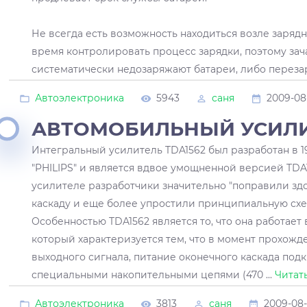
Не всегда есть возможность находиться возле зарядн
время контролировать процесс зарядки, поэтому зач
систематически недозаряжают батареи, либо перез
Автоэлектроника
5943
саня
2009-08
АВТОМОБИЛЬНЫЙ УСИЛИ
Интегральный усилитель TDA1562 был разработан в 1
"PHILIPS" и является вдвое умощненной версией TDA1
усилителе разработчики значительно "поправили зд
каскаду и еще более упростили принципиальную схе
Особенностью TDA1562 является то, что она работает
который характеризуется тем, что в момент прохож
выходного сигнала, питание оконечного каскада под
специальными накопительными цепями (470
...
Читат
Автоэлектроника
3813
саня
2009-08-