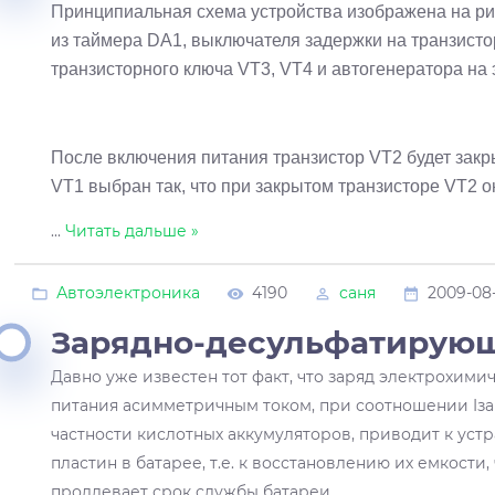
Принципиальная схема устройства изображена на ри
из таймера DA1, выключателя задержки на транзисто
транзисторного ключа VT3, VT4 и автогенератора на
После включения питания транзистор VT2 будет закр
VT1 выбран так, что при закрытом транзисторе VT2 о
...
Читать дальше »
Автоэлектроника
4190
саня
2009-08
Зарядно-десульфатирующ
Давно уже известен тот факт, что заряд электрохими
питания асимметричным током, при соотношении Iзар : 
частности кислотных аккумуляторов, приводит к ус
пластин в батарее, т.е. к восстановлению их емкости, 
продлевает срок службы батареи.