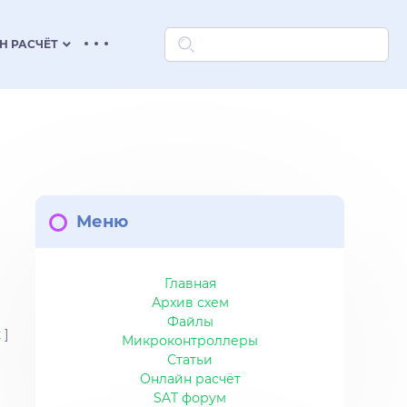
keyboard_arrow_down
Н РАСЧЁТ
Меню
Главная
Архив схем
Файлы
к
]
Микроконтроллеры
Статьи
Онлайн расчёт
SAT форум