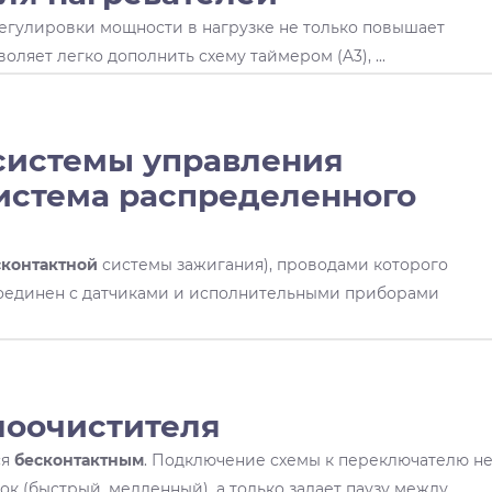
егулировки мощности в нагрузке не только повышает
оляет легко дополнить схему таймером (A3), ...
системы управления
система распределенного
сконтактной
системы зажигания), проводами которого
соединен с датчиками и исполнительными приборами
клоочистителя
ся
бесконтактным
. Подключение схемы к переключателю н
 (быстрый, медленный), а только задает паузу между