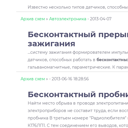
Известно несколько типов датчиков, способны
Архив схем
»
Автоэлектроника
- 2013-04-07
Бесконтактный
прерыв
зажигания
...систему зажигания формирователем импуль
датчиков, способных работать в
бесконтактны
гальваномагнитные, параметрические. К параме
Архив схем
»
- 2013-06-16 18:28:56
Бесконтактный
пробн
Найти место обрыва в проводе электропитани
электроприборов не составит труда, если восп
пробника В третьем номере "Радиолюбителя" 
К176ЛП1. С тем соединением его выводов, кото