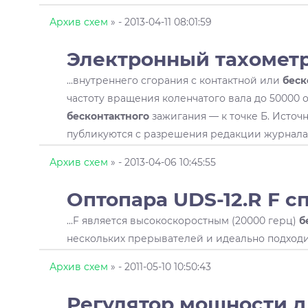
Архив схем
»
- 2013-04-11 08:01:59
Электронный тахомет
...внутреннего сгорания с контактной или
беск
частоту вращения коленчатого вала до 50000 об
бесконтактного
зажигания — к точке Б. Источн
публикуются с разрешения редакции журнала
Архив схем
»
- 2013-04-06 10:45:55
Оптопара UDS-12.R F с
...F является высокоскоростным (20000 герц)
б
нескольких прерывателей и идеально подход
Архив схем
»
- 2011-05-10 10:50:43
Регулятор мощности д