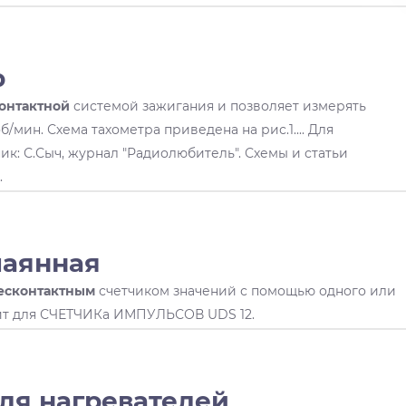
р
онтактной
системой зажигания и позволяет измерять
/мин. Схема тахометра приведена на рис.1.... Для
ик: С.Сыч, журнал "Радиолюбитель". Схемы и статьи
.
паянная
есконтактным
счетчиком значений с помощью одного или
ит для СЧЕТЧИКа ИМПУЛЬСОВ UDS 12.
ля нагревателей