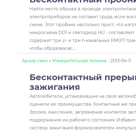
Найти место обрыва в проводе электропитани
электроприборов не составит труда, если во
схеме. Этот пробник настолько прост, что изго
микросхема DD1 и светодиод HL1 - составляют
содержит три р- и три n-канальных КМОП тра
чтобы образовалас
...
Архив схем
»
Измерительная техника
- 2013-04-11
Бесконтактный преры
зажигания
Автолюбители, установившие на свой автомо
оценили ее преимущества. Контактный же пр
Эрозия, окисление, загрязнение контактов за
поддержанию их рабочего состояния. Избавить
систему зажигания формирователем импульсо