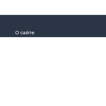
О сайте
Elektrosat сборник принципиальных схем радиоэл
Меню сайта
Главная
Схемы
Статьи
Файлы
Форум
МК
© Elektrosat 2024