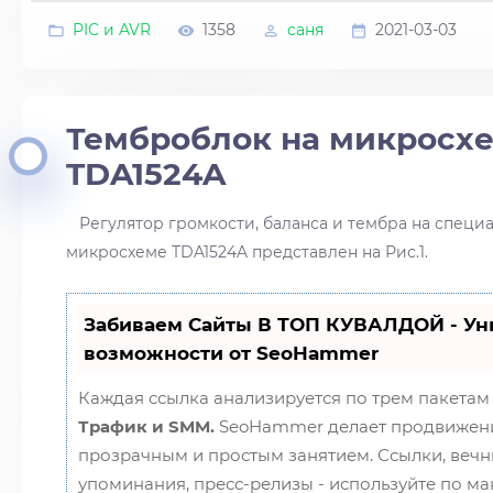
PIC и AVR
1358
саня
2021-03-03
Темброблок на микросх
TDA1524A
Регулятор громкости, баланса и тембра на спец
микросхеме TDA1524A представлен на Рис.1.
Забиваем Сайты В ТОП КУВАЛДОЙ - У
возможности от SeoHammer
Каждая ссылка анализируется по трем пакетам
Трафик и SMM.
SeoHammer делает продвижени
прозрачным и простым занятием. Ссылки, вечны
упоминания, пресс-релизы - используйте по м