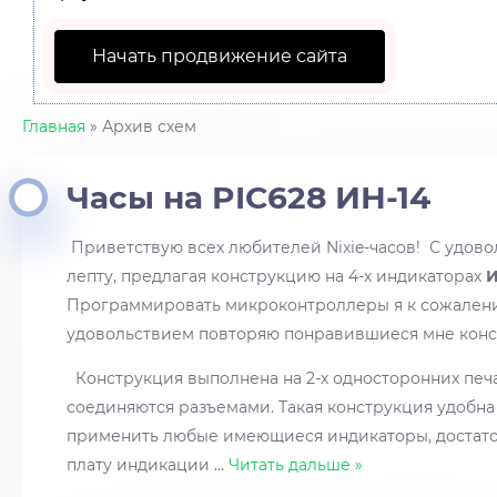
Начать продвижение сайта
Главная
» Архив схем
Часы на PIC628 ИН-14
Приветствую всех любителей Nixie-часов! С удов
лепту, предлагая конструкцию на 4-х индикаторах
И
Программировать микроконтроллеры я к сожалени
удовольствием повторяю понравившиеся мне кон
Конструкция выполнена на 2-х односторонних печа
соединяются разъемами. Такая конструкция удобна
применить любые имеющиеся индикаторы, достато
плату индикации
...
Читать дальше »